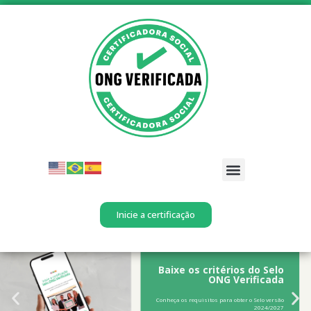
SELO ONG VERIFICADA
Inicie a certificação
Baixe os critérios do Selo
ONG Verificada
Conheça os requisitos para obter o Selo versão
2024/2027